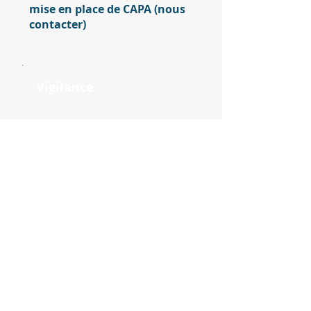
mise en place de CAPA (nous
contacter)
Vigilance
Les essentiels de la
matério- et réacto-vigilance
Les essentiels de la
pharmaco-vigilance
Méthodologie
Les différents modèles