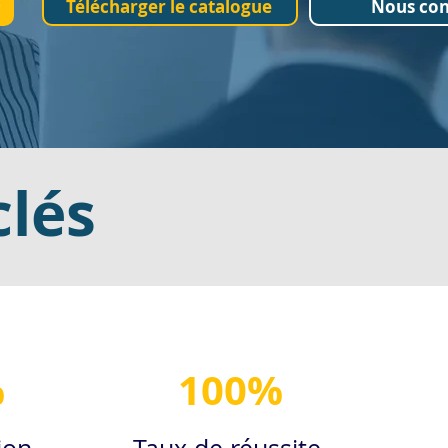
Télécharger le catalogue
Nous con
clés
%
100%