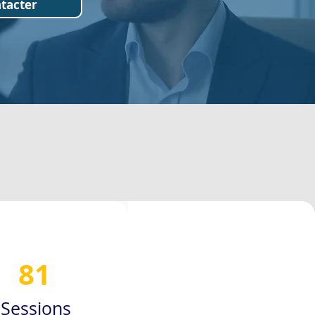
tacter
81
Sessions