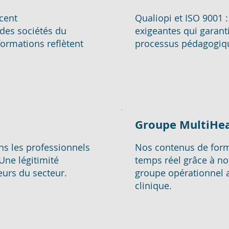
cent
Qualiopi et ISO 9001 :
des sociétés du
exigeantes qui garant
ormations reflètent
processus pédagogique
e
Groupe MultiHea
s les professionnels
Nos contenus de form
Une légitimité
temps réel grâce à n
urs du secteur.
groupe opérationnel a
clinique.