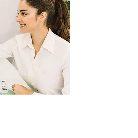
Réglement
té