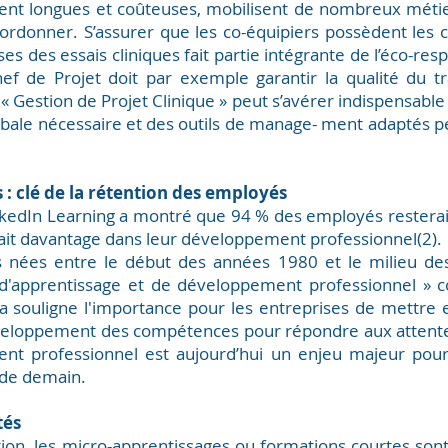
vent longues et coûteuses, mobilisent de nombreux métie
oordonner. S’assurer que les co-équipiers possèdent les
es des essais cliniques fait partie intégrante de l’éco-resp
Chef de Projet doit par exemple garantir la qualité du t
« Gestion de Projet Clinique » peut s’avérer indispensable
obale nécessaire et des outils de manage- ment adaptés pe
 clé de la rétention des employés
inkedIn Learning a montré que 94 % des employés restera
ssait davantage dans leur développement professionnel(2).
ées entre le début des années 1980 et le milieu des 
s d'apprentissage et de développement professionnel » c
la souligne l'importance pour les entreprises de mettr
veloppement des compétences pour répondre aux attentes
ent professionnel est aujourd’hui un enjeu majeur pour 
ts de demain.
és
on, les micro-apprentissages ou formations courtes sont pa