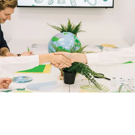
Termes et
Politique
Mentions
Politique de
conditions
de cookies
légales
confidentiali