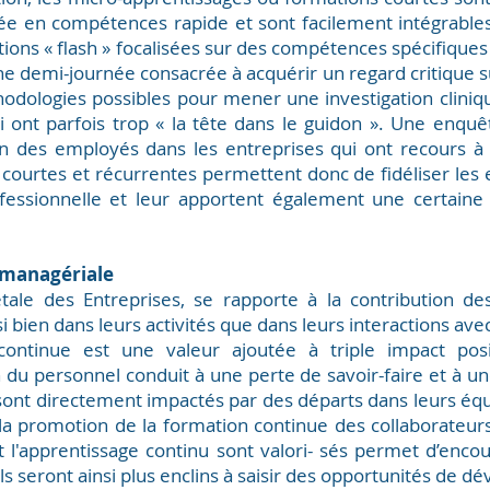
́e en compétences rapide et sont facilement intégrabl
ations « flash » focalisées sur des compétences spécifiqu
 demi-journée consacrée à acquérir un regard critique s
thodologies possibles pour mener une investigation cliniq
ui ont parfois trop « la tête dans le guidon ». Une enqu
ion des employés dans les entreprises qui ont recours à
ourtes et récurrentes permettent donc de fidéliser les 
ofessionnelle​ et leur apportent également une certaine 
t managériale
étale des Entreprises, se rapporte à la contribution 
 bien dans leurs activités que dans leurs interactions ave
 continue est une valeur ajoutée à triple impact posi
du personnel conduit à une perte de savoir-faire et à u
t directement impactés par des départs dans leurs équi
ns la promotion de la formation continue des collaborateu
 et l'apprentissage continu sont valori- sés permet d’en
ls seront ainsi plus enclins à saisir des opportunités de 