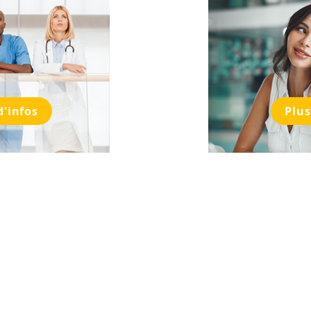
d'infos
Plus
Termes et
Politique
Mentions
Politique de
conditions
de cookies
légales
confidentiali