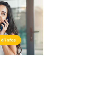
 d'infos
Réglement
té