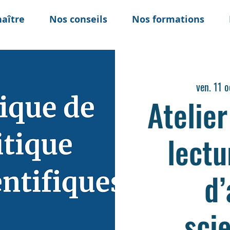
aître
Nos conseils
Nos formations
ven. 11 o
Atelie
lectu
d’
sci