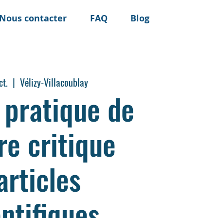
Nous contacter
FAQ
Blog
ct.
  |  
Vélizy-Villacoublay
r pratique de
re critique
articles
entifiques