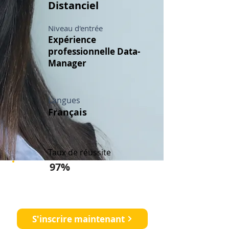
Distanciel
Niveau d'entrée
Expérience
professionnelle Data-
Manager
Langues
Français
Taux de réussite
97%
Démarrez votre carrière en
recherche clinique
S'inscrire maintenant