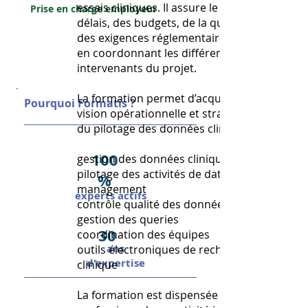
essais cliniques. Il assure le suivi des
Prise en charge employeur
délais, des budgets, de la qualité et
des exigences réglementaires tout
en coordonnant les différents
intervenants du projet.
La formation permet d’acquérir une
Pourquoi Formatis ?
vision opérationnelle et stratégique
du pilotage des données cliniques :
100
gestion des données cliniques
pilotage des activités de data
%
management
experts actifs
contrôle qualité des données
gestion des queries
30
coordination des équipes
ans
outils électroniques de recherche
d'expertise
clinique
La formation est dispensée par des