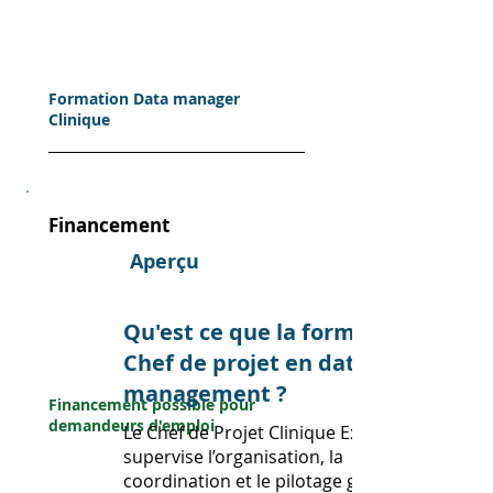
Formation Data manager
Clinique
Financement
Aperçu
Franc
e
Qu'est ce que la formation
Trava
Chef de projet en data
il
management ?
Financement possible pour
demandeurs d'emploi
Le Chef de Projet Clinique Expert
supervise l’organisation, la
Entreprise
coordination et le pilotage global des