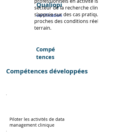
professionnels en activité issus du
Qualiopi
secteur de la recherche clinique et
s’appuie sur des cas pratiques
certification
proches des conditions réelles du
terrain.
Compé
tences
Compétences développées
Piloter les activités de data
management clinique