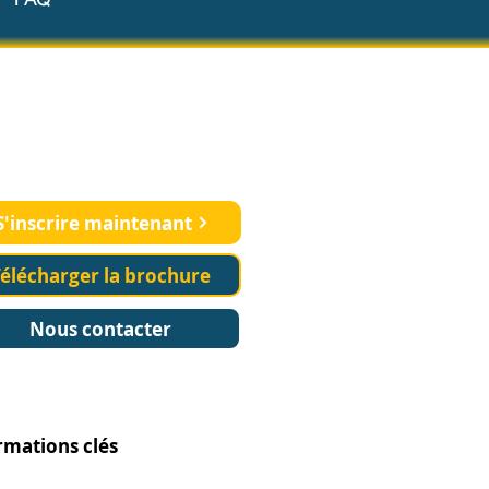
rrez votre carrière en
erche clinique
S'inscrire maintenant
élécharger la brochure
Nous contacter
rmations clés