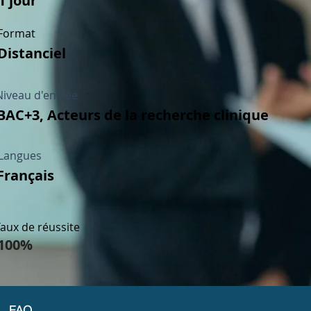
1 jour
Format
Distanciel
Niveau d'entrée
BAC+3, Acteurs de la recherche clinique
Langues
Français
aux de réussite
100%
FAQ