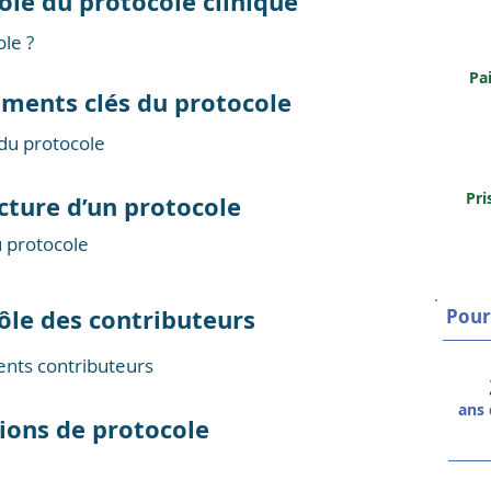
le du protocole clinique
ole ?
Pa
léments clés du protocole
du protocole
Pri
ucture d’un protocole
u protocole
ôle des contributeurs
Pour
ents contributeurs
ans 
ions de protocole