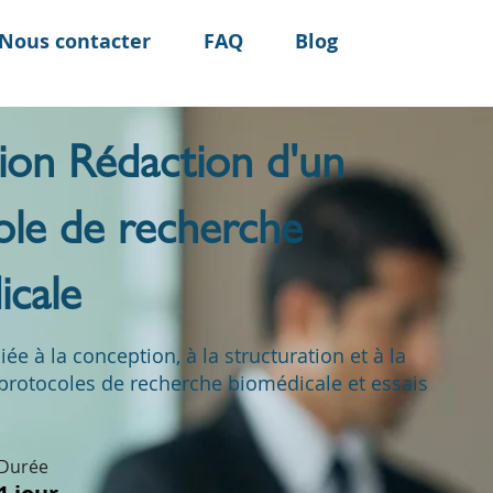
Nous contacter
FAQ
Blog
ion Rédaction d'un
ole de recherche
icale
e à la conception, à la structuration et à la
protocoles de recherche biomédicale et essais
Durée