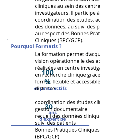
cliniques au sein des centres
investigateurs. Il participe à la
coordination des études, au recueil
des données, au suivi des patients et
au respect des Bonnes Pratiques
Cliniques (BPC/GCP).
Pourquoi Formatis ?
La formation permet d’acquérir une
vision opérationnelle des activités
réalisées en centre investigateur et
100
en recherche clinique grâce à un
%
format flexible et accessible à
experts actifs
distance :
coordination des études cliniques
30
gestion documentaire
ans
recueil des données cliniques
d'expertise
suivi des patients
Bonnes Pratiques Cliniques
(BPC/GCP)