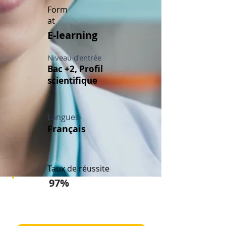
Form
at
E-learning
Niveau d'entrée
Bac +2, Profil
scientifique
Langues
Français
Taux de réussite
97%
Démarrez votre carrière en
recherche clinique