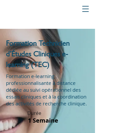
Formation Technicien
d’Études Cliniques e-
learning (TEC)
Formation e-learning
professionnalisante à distance
dédiée au suivi opérationnel des
essais cliniques et à la coordination
des activités de recherche clinique.
Durée
1 Semaine