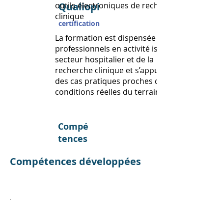
outils électroniques de recherche
Qualiopi
clinique
certification
La formation est dispensée par des
professionnels en activité issus du
secteur hospitalier et de la
recherche clinique et s’appuie sur
des cas pratiques proches des
conditions réelles du terrain.
Compé
tences
Compétences développées