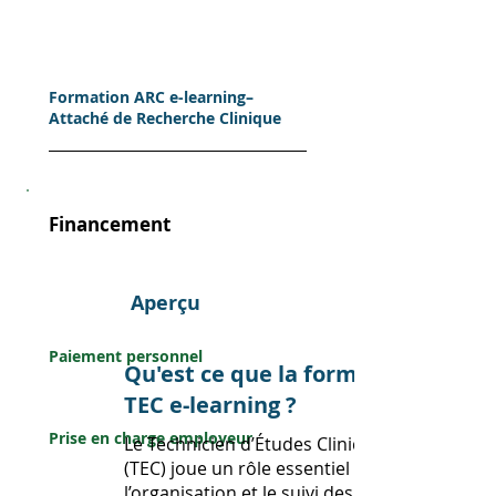
Formation ARC e-learning–
Attaché de Recherche Clinique
Financement
Perso
Aperçu
nnel
Paiement personnel
Qu'est ce que la formation
Entreprise
TEC e-learning ?
Prise en charge employeur
Le Technicien d’Études Cliniques
(TEC) joue un rôle essentiel dans
l’organisation et le suivi des essais