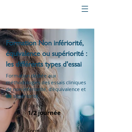
Formation Non infériorité,
équivalence ou supériorité :
les différents types d'essai
Formation dédiée aux
méthodologies des essais cliniques
de non-infériorité, d’équivalence et
de supériorité.
Durée
1/2 journée
Form