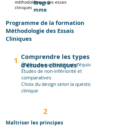
Progra
méthodologique des essais
cliniques
mme
Programme de la formation
Méthodologie des Essais
Cliniques
Comprendre les types
1
d’études cliniques
Études de supériorité et d’équivalence
Études de non-infériorité et
comparatives
Choix du design selon la question
clinique
2
Maîtriser les principes