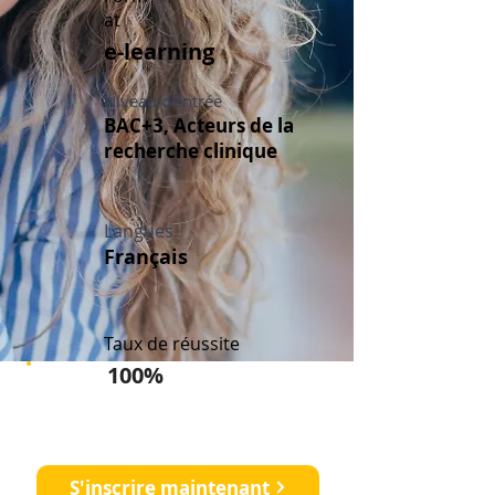
at
e-learning
Niveau d'entrée
BAC+3, Acteurs de la
recherche clinique
Langues
Français
Taux de réussite
100%
Démarrez votre carrière en
recherche clinique
S'inscrire maintenant