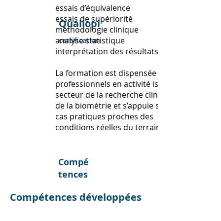
essais d’équivalence
essais de supériorité
Qualiopi
méthodologie clinique
analyse statistique
certification
interprétation des résultats cliniques
La formation est dispensée par des
professionnels en activité issus du
secteur de la recherche clinique et
de la biométrie et s’appuie sur des
cas pratiques proches des
conditions réelles du terrain.
Compé
tences
Compétences développées