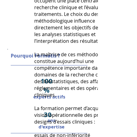
occupent une place centrale dans la
recherche clinique et l’évaluation des
traitements. Le choix du design
méthodologique influence
directement les objectifs de l’étude,
les analyses statistiques et
l’interprétation des résultats.
La maîtrise de ces méthodologies
Pourquoi Formatis ?
constitue aujourd’hui une
compétence importante dans les
domaines de la recherche clinique,
100
des biostatistiques, des affaires
réglementaires et des opérations
%
cliniques.
experts actifs
La formation permet d’acquérir une
30
vision opérationnelle des principaux
ans
designs d’essais cliniques :
d'expertise
essais de non-infériorité