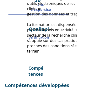
outils électroniques de recherche
ans
clinique
d'expertise
gestion des données et traçabilité
La formation est dispensée par des
Qualiopi
professionnels en activité issus du
secteur de la recherche clinique et
certification
s’appuie sur des cas pratiques
proches des conditions réelles du
terrain.
Compé
tences
Compétences développées