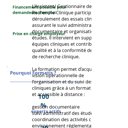
L’Assistant/ Gestionnaire de
Financement possible pour
Recherche Clinique participe au bon
demandeurs d'emploi
déroulement des essais cliniques en
Entreprise
assurant le suivi administratif,
documentaire et organisationnel des
Prise en charge employeur
études. Il intervient en support des
équipes cliniques et contribue à la
qualité et à la conformité des projets
de recherche clinique.
La formation permet d’acquérir une
Pourquoi Formatis ?
vision opérationnelle de
l’organisation et du suivi des études
cliniques grâce à un format flexible
et accessible à distance :
100
%
gestion documentaire
experts actifs
suivi administratif des études
coordination des activités cliniques
environnement réglementaire
30