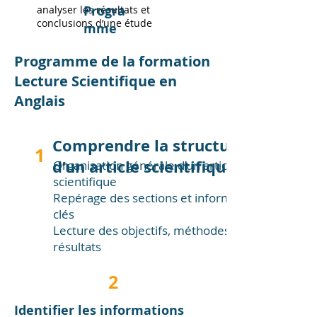
Progra
analyser les résultats et
conclusions d’une étude
mme
Programme de la formation
Lecture Scientifique en
Anglais
Comprendre la structure
1
d’un article scientifique
Organisation générale d’un article
scientifique
Repérage des sections et informations
clés
Lecture des objectifs, méthodes et
résultats
2
Identifier les informations