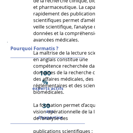
de la recherche clinique, biomédicale
et pharmaceutique. La capacité à lire
rapidement des publications
scientifiques permet d’améliorer la
veille scientifique, l’analyse des
données et la compréhension des
avancées médicales.
Pourquoi Formatis ?
La maîtrise de la lecture scientifique
en anglais constitue une
compétence recherchée dans les
100
domaines de la recherche clinique,
des affaires médicales, des affaires
%
réglementaires et des sciences
experts actifs
biomédicales.
30
La formation permet d’acquérir une
ans
vision opérationnelle de la lecture et
d'expertise
de l’analyse des
publications scientifiques :