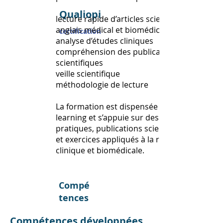
Qualiopi
lecture rapide d’articles scientifiques
anglais médical et biomédical
certification
analyse d’études cliniques
compréhension des publications
scientifiques
veille scientifique
méthodologie de lecture
La formation est dispensée en e-
learning et s’appuie sur des cas
pratiques, publications scientifiques
et exercices appliqués à la recherche
clinique et biomédicale.
Compé
tences
Compétences développées