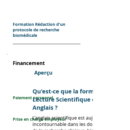
Formation Rédaction d'un
protocole de recherche
biomédicale
Financement
Aperçu
Perso
nnel
Qu'est-ce que la formation
Paiement personnel
Lecture Scientifique en
Anglais ?
Entreprise
L’anglais scientifique est aujourd’hui
Prise en charge employeur
incontournable dans les domaines