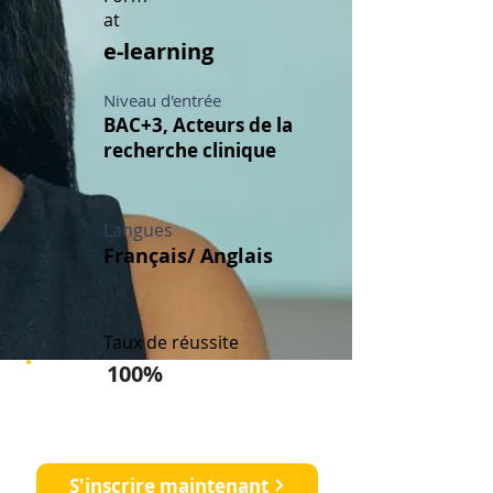
at
e-learning
Niveau d'entrée
BAC+3, Acteurs de la
recherche clinique
Langues
Français/ Anglais
Taux de réussite
100%
Démarrez votre carrière en
recherche clinique
S'inscrire maintenant