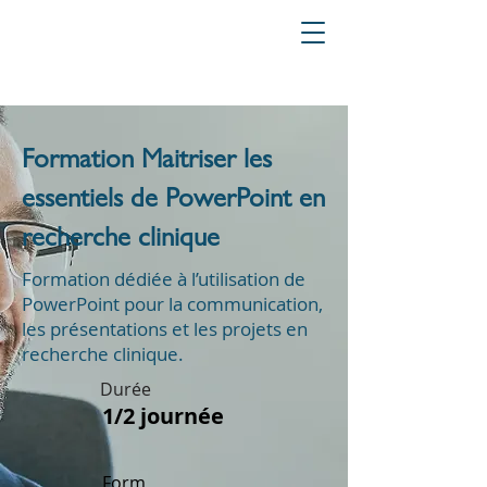
Formation Maitriser les
essentiels de PowerPoint en
recherche clinique
Formation dédiée à l’utilisation de
PowerPoint pour la communication,
les présentations et les projets en
recherche clinique.
Durée
1/2 journée
Form