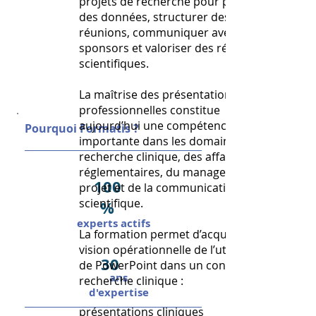
projets de recherche pour présenter
des données, structurer des
réunions, communiquer avec les
sponsors et valoriser des résultats
scientifiques.
La maîtrise des présentations
professionnelles constitue
aujourd’hui une compétence
Pourquoi Formatis ?
importante dans les domaines de la
recherche clinique, des affaires
réglementaires, du management de
100
projet et de la communication
scientifique.
%
experts actifs
La formation permet d’acquérir une
vision opérationnelle de l’utilisation
30
de PowerPoint dans un contexte de
ans
recherche clinique :
d'expertise
présentations cliniques