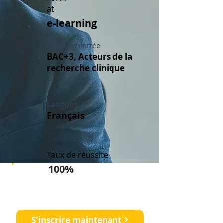
at
e-learning
Niveau d'entrée
BAC+3, Acteurs de la
recherche clinique
Langues
Français
Taux de réussite
100%
Démarrez votre carrière en
recherche clinique
S'inscrire maintenant