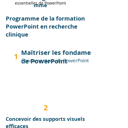
essentielles de PowerPoint
mme
Programme de la formation
PowerPoint en recherche
clinique
Maîtriser les fondamentaux
1
de PowerPoint
Fondamentaux de PowerPoint
2
Concevoir des supports visuels
efficaces