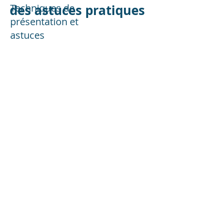
des astuces pratiques
Techniques de
présentation et
astuces