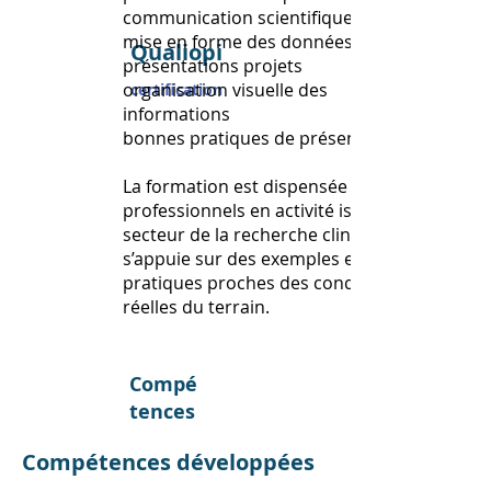
communication scientifique
mise en forme des données
Qualiopi
présentations projets
organisation visuelle des
certification
informations
bonnes pratiques de présentation
La formation est dispensée par des
professionnels en activité issus du
secteur de la recherche clinique et
s’appuie sur des exemples et cas
pratiques proches des conditions
réelles du terrain.
Compé
tences
Compétences développées