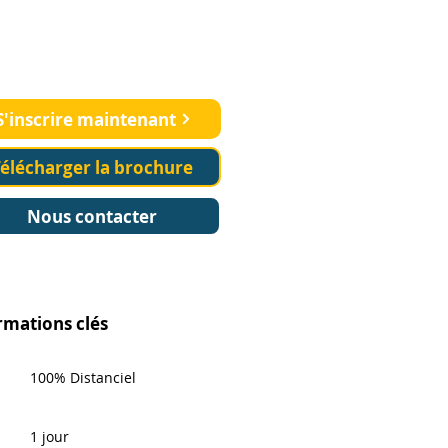
rrez votre carrière en
erche clinique
S'inscrire maintenant
élécharger la brochure
Nous contacter
rmations clés
100% Distanciel
1 jour