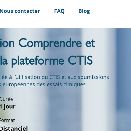
Nous contacter
FAQ
Blog
ion Comprendre et
r la plateforme CTIS
ée à l’utilisation du CTIS et aux soumissions
 européennes des essais cliniques.
Durée
1 jour
Format
Distanciel