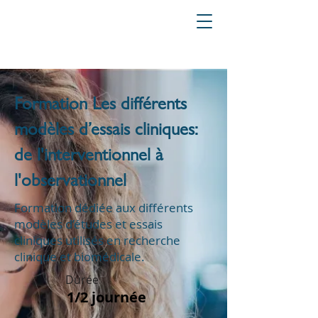
Formation Les différents
modèles d’essais cliniques:
de l'interventionnel à
l'observationnel
Formation dédiée aux différents
modèles d’études et essais
cliniques utilisés en recherche
clinique et biomédicale.
Durée
1/2 journée