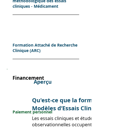
méthodologique des essais
cliniques - Médicament
Formation Attaché de Recherche
Clinique (ARC)
Financement
Aperçu
Perso
Qu'est-ce que la formation
nnel
Modèles d’Essais Cliniques ?
Paiement personnel
Les essais cliniques et études
Entreprise
observationnelles occupent une