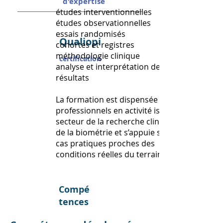
d'expertise
études interventionnelles
études observationnelles
essais randomisés
Qualiopi
cohortes et registres
méthodologie clinique
certification
analyse et interprétation des
résultats
La formation est dispensée par des
professionnels en activité issus du
secteur de la recherche clinique et
de la biométrie et s’appuie sur des
cas pratiques proches des
conditions réelles du terrain.
Compé
tences