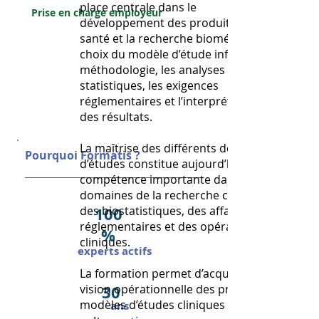
place centrale dans le
Prise en charge employeur
développement des produits de
santé et la recherche biomédicale. Le
choix du modèle d’étude influence la
méthodologie, les analyses
statistiques, les exigences
réglementaires et l’interprétation
des résultats.
La maîtrise des différents designs
Pourquoi Formatis ?
d’études constitue aujourd’hui une
compétence importante dans les
domaines de la recherche clinique,
des biostatistiques, des affaires
100
réglementaires et des opérations
%
cliniques.
experts actifs
La formation permet d’acquérir une
vision opérationnelle des principaux
30
modèles d’études cliniques :
ans