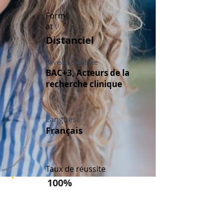
Form
at
Distanciel
Niveau d'entrée
BAC+3, Acteurs de la
recherche clinique
Langues
Français
Taux de réussite
100%
Démarrez votre carrière en
recherche clinique